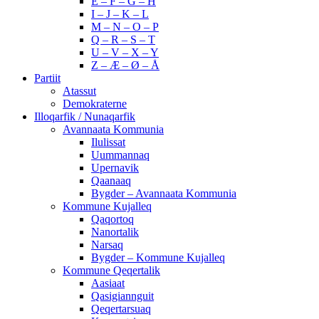
E – F – G – H
I – J – K – L
M – N – O – P
Q – R – S – T
U – V – X – Y
Z – Æ – Ø – Å
Partiit
Atassut
Demokraterne
Illoqarfik / Nunaqarfik
Avannaata Kommunia
Ilulissat
Uummannaq
Upernavik
Qaanaaq
Bygder – Avannaata Kommunia
Kommune Kujalleq
Qaqortoq
Nanortalik
Narsaq
Bygder – Kommune Kujalleq
Kommune Qeqertalik
Aasiaat
Qasigiannguit
Qeqertarsuaq