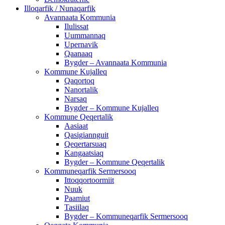
Illoqarfik / Nunaqarfik
Avannaata Kommunia
Ilulissat
Uummannaq
Upernavik
Qaanaaq
Bygder – Avannaata Kommunia
Kommune Kujalleq
Qaqortoq
Nanortalik
Narsaq
Bygder – Kommune Kujalleq
Kommune Qeqertalik
Aasiaat
Qasigiannguit
Qeqertarsuaq
Kangaatsiaq
Bygder – Kommune Qeqertalik
Kommuneqarfik Sermersooq
Ittoqqortoormiit
Nuuk
Paamiut
Tasiilaq
Bygder – Kommuneqarfik Sermersooq