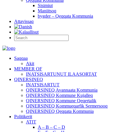
Qeqqata Kommunia
Sisimiut
Maniitsoq
bygder – Qeqqata Kommunia
Attavissaq
Saqqaa
Akit
MEMBER OF
INATSISARTUNUT ILAASORTAT
QINERSINEQ
INATSISARTUT
QINERSINEQ Avannaata Kommunia
QINERSINEQ Kommune Kujalleq
QINERSINEQ Kommune Qeqertalik
QINERSINEQ Kommueqarfik Sermersooq
QINERSINEQ Qeqqata Kommunia
Politikerit
ATIT
A – B – C – D