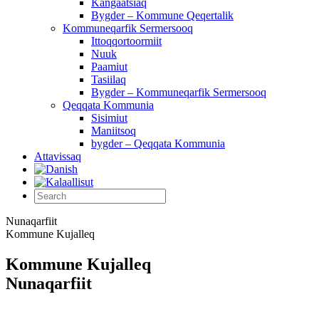
Kangaatsiaq
Bygder – Kommune Qeqertalik
Kommuneqarfik Sermersooq
Ittoqqortoormiit
Nuuk
Paamiut
Tasiilaq
Bygder – Kommuneqarfik Sermersooq
Qeqqata Kommunia
Sisimiut
Maniitsoq
bygder – Qeqqata Kommunia
Attavissaq
Nunaqarfiit
Kommune Kujalleq
Kommune Kujalleq
Nunaqarfiit