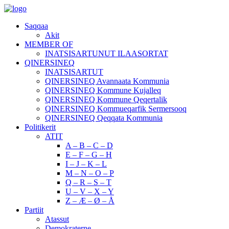
Saqqaa
Akit
MEMBER OF
INATSISARTUNUT ILAASORTAT
QINERSINEQ
INATSISARTUT
QINERSINEQ Avannaata Kommunia
QINERSINEQ Kommune Kujalleq
QINERSINEQ Kommune Qeqertalik
QINERSINEQ Kommueqarfik Sermersooq
QINERSINEQ Qeqqata Kommunia
Politikerit
ATIT
A – B – C – D
E – F – G – H
I – J – K – L
M – N – O – P
Q – R – S – T
U – V – X – Y
Z – Æ – Ø – Å
Partiit
Atassut
Demokraterne