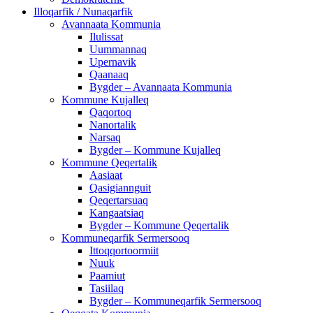
Illoqarfik / Nunaqarfik
Avannaata Kommunia
Ilulissat
Uummannaq
Upernavik
Qaanaaq
Bygder – Avannaata Kommunia
Kommune Kujalleq
Qaqortoq
Nanortalik
Narsaq
Bygder – Kommune Kujalleq
Kommune Qeqertalik
Aasiaat
Qasigiannguit
Qeqertarsuaq
Kangaatsiaq
Bygder – Kommune Qeqertalik
Kommuneqarfik Sermersooq
Ittoqqortoormiit
Nuuk
Paamiut
Tasiilaq
Bygder – Kommuneqarfik Sermersooq