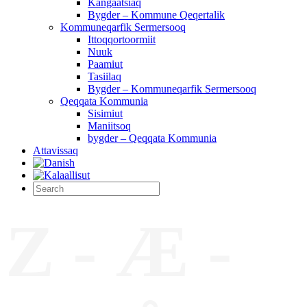
Kangaatsiaq
Bygder – Kommune Qeqertalik
Kommuneqarfik Sermersooq
Ittoqqortoormiit
Nuuk
Paamiut
Tasiilaq
Bygder – Kommuneqarfik Sermersooq
Qeqqata Kommunia
Sisimiut
Maniitsoq
bygder – Qeqqata Kommunia
Attavissaq
Z - Æ -