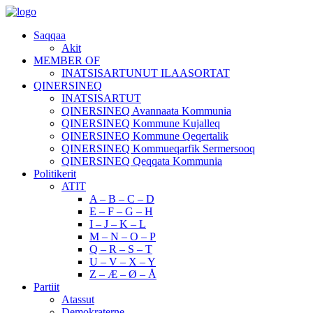
Saqqaa
Akit
MEMBER OF
INATSISARTUNUT ILAASORTAT
QINERSINEQ
INATSISARTUT
QINERSINEQ Avannaata Kommunia
QINERSINEQ Kommune Kujalleq
QINERSINEQ Kommune Qeqertalik
QINERSINEQ Kommueqarfik Sermersooq
QINERSINEQ Qeqqata Kommunia
Politikerit
ATIT
A – B – C – D
E – F – G – H
I – J – K – L
M – N – O – P
Q – R – S – T
U – V – X – Y
Z – Æ – Ø – Å
Partiit
Atassut
Demokraterne