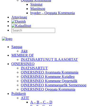
Qeqqata Kommunia
Sisimiut
Maniitsoq
bygder – Qeqqata Kommunia
Attavissaq
Saqqaa
Akit
MEMBER OF
INATSISARTUNUT ILAASORTAT
QINERSINEQ
INATSISARTUT
QINERSINEQ Avannaata Kommunia
QINERSINEQ Kommune Kujalleq
QINERSINEQ Kommune Qeqertalik
QINERSINEQ Kommueqarfik Sermersooq
QINERSINEQ Qeqqata Kommunia
Politikerit
ATIT
A – B – C – D