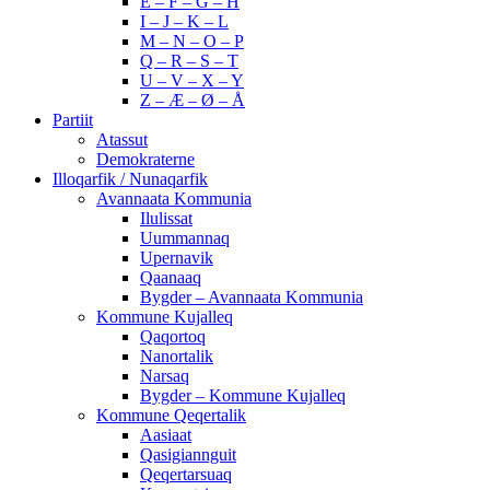
E – F – G – H
I – J – K – L
M – N – O – P
Q – R – S – T
U – V – X – Y
Z – Æ – Ø – Å
Partiit
Atassut
Demokraterne
Illoqarfik / Nunaqarfik
Avannaata Kommunia
Ilulissat
Uummannaq
Upernavik
Qaanaaq
Bygder – Avannaata Kommunia
Kommune Kujalleq
Qaqortoq
Nanortalik
Narsaq
Bygder – Kommune Kujalleq
Kommune Qeqertalik
Aasiaat
Qasigiannguit
Qeqertarsuaq