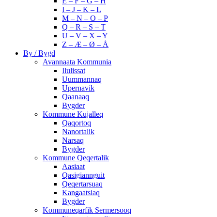
E – F – G – H
I – J – K – L
M – N – O – P
Q – R – S – T
U – V – X – Y
Z – Æ – Ø – Å
By / Bygd
Avannaata Kommunia
Ilulissat
Uummannaq
Upernavik
Qaanaaq
Bygder
Kommune Kujalleq
Qaqortoq
Nanortalik
Narsaq
Bygder
Kommune Qeqertalik
Aasiaat
Qasigiannguit
Qeqertarsuaq
Kangaatsiaq
Bygder
Kommuneqarfik Sermersooq