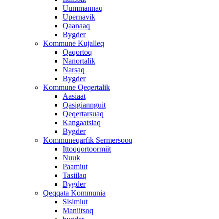
Uummannaq
Upernavik
Qaanaaq
Bygder
Kommune Kujalleq
Qaqortoq
Nanortalik
Narsaq
Bygder
Kommune Qeqertalik
Aasiaat
Qasigiannguit
Qeqertarsuaq
Kangaatsiaq
Bygder
Kommuneqarfik Sermersooq
Ittoqqortoormiit
Nuuk
Paamiut
Tasiilaq
Bygder
Qeqqata Kommunia
Sisimiut
Maniitsoq