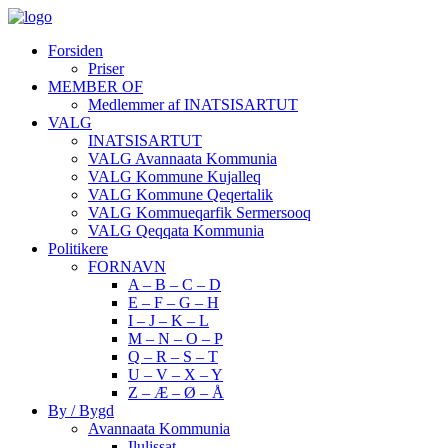
Forsiden
Priser
MEMBER OF
Medlemmer af INATSISARTUT
VALG
INATSISARTUT
VALG Avannaata Kommunia
VALG Kommune Kujalleq
VALG Kommune Qeqertalik
VALG Kommueqarfik Sermersooq
VALG Qeqqata Kommunia
Politikere
FORNAVN
A – B – C – D
E – F – G – H
I – J – K – L
M – N – O – P
Q – R – S – T
U – V – X – Y
Z – Æ – Ø – Å
By / Bygd
Avannaata Kommunia
Ilulissat