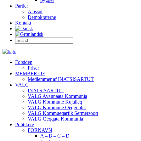
bygder
Partier
Atassut
Demokraterne
Kontakt
Forsiden
Priser
MEMBER OF
Medlemmer af INATSISARTUT
VALG
INATSISARTUT
VALG Avannaata Kommunia
VALG Kommune Kujalleq
VALG Kommune Qeqertalik
VALG Kommueqarfik Sermersooq
VALG Qeqqata Kommunia
Politikere
FORNAVN
A – B – C – D