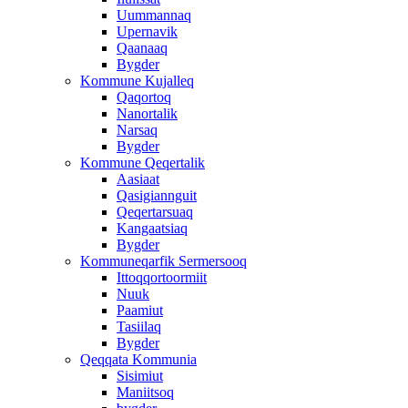
Uummannaq
Upernavik
Qaanaaq
Bygder
Kommune Kujalleq
Qaqortoq
Nanortalik
Narsaq
Bygder
Kommune Qeqertalik
Aasiaat
Qasigiannguit
Qeqertarsuaq
Kangaatsiaq
Bygder
Kommuneqarfik Sermersooq
Ittoqqortoormiit
Nuuk
Paamiut
Tasiilaq
Bygder
Qeqqata Kommunia
Sisimiut
Maniitsoq