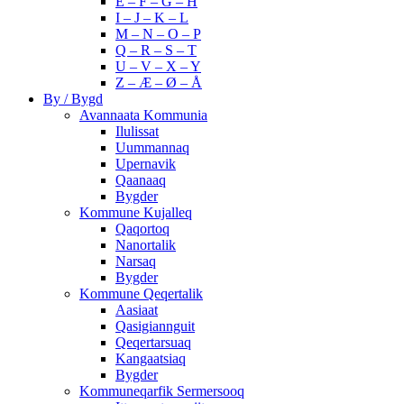
E – F – G – H
I – J – K – L
M – N – O – P
Q – R – S – T
U – V – X – Y
Z – Æ – Ø – Å
By / Bygd
Avannaata Kommunia
Ilulissat
Uummannaq
Upernavik
Qaanaaq
Bygder
Kommune Kujalleq
Qaqortoq
Nanortalik
Narsaq
Bygder
Kommune Qeqertalik
Aasiaat
Qasigiannguit
Qeqertarsuaq
Kangaatsiaq
Bygder
Kommuneqarfik Sermersooq