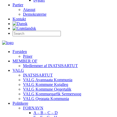
bygder
Partier
Atassut
Demokraterne
Kontakt
Forsiden
Priser
MEMBER OF
Medlemmer af INATSISARTUT
VALG
INATSISARTUT
VALG Avannaata Kommunia
VALG Kommune Kujalleq
VALG Kommune Qeqertalik
VALG Kommueqarfik Sermersooq
VALG Qeqqata Kommunia
Politikere
FORNAVN
A – B – C – D