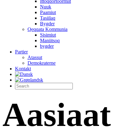
Ittoqqortoormiit
Nuuk
Paamiut
Tasiilaq
Bygder
Qeqqata Kommunia
Sisimiut
Maniitsoq
bygder
Partier
Atassut
Demokraterne
Kontakt
Aasiaat