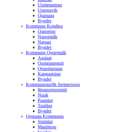
Uummannaq
Upernavik
Qaanaaq
Bygder
Kommune Kujalleq
Qaqortoq
Nanortalik
Narsaq
Bygder
Kommune Qeqertalik
Aasiaat
Qasigiannguit
Qeqertarsuaq
Kangaatsiaq
Bygder
Kommuneqarfik Sermersooq
Ittoqqortoormiit
Nuuk
Paamiut
Tasiilaq
Bygder
Qeqqata Kommunia
Sisimiut
Maniitsoq