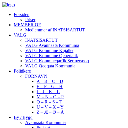
Forsiden
Priser
MEMBER OF
Medlemmer af INATSISARTUT
VALG
INATSISARTUT
VALG Avannaata Kommunia
VALG Kommune Kujalleq
VALG Kommune Qeqertalik
VALG Kommueqarfik Sermersooq
VALG Qeqqata Kommunia
Politikere
FORNAVN
A – B – C – D
E – F – G – H
I – J – K – L
M – N – O – P
Q – R – S – T
U – V – X – Y
Z – Æ – Ø – Å
By / Bygd
Avannaata Kommunia
Ilulissat