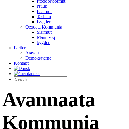
Ittoqqortoormiit
Nuuk
Paamiut
Tasiilaq
Bygder
Qeqqata Kommunia
Sisimiut
Maniitsoq
bygder
Partier
Atassut
Demokraterne
Kontakt
Avannaata
Kommunia