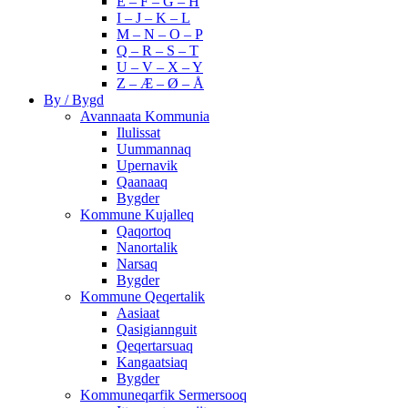
E – F – G – H
I – J – K – L
M – N – O – P
Q – R – S – T
U – V – X – Y
Z – Æ – Ø – Å
By / Bygd
Avannaata Kommunia
Ilulissat
Uummannaq
Upernavik
Qaanaaq
Bygder
Kommune Kujalleq
Qaqortoq
Nanortalik
Narsaq
Bygder
Kommune Qeqertalik
Aasiaat
Qasigiannguit
Qeqertarsuaq
Kangaatsiaq
Bygder
Kommuneqarfik Sermersooq