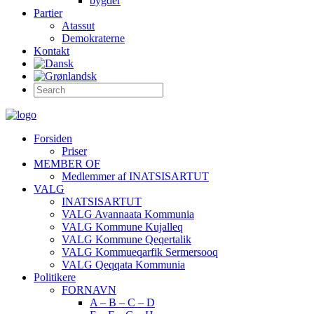
bygder
Partier
Atassut
Demokraterne
Kontakt
Forsiden
Priser
MEMBER OF
Medlemmer af INATSISARTUT
VALG
INATSISARTUT
VALG Avannaata Kommunia
VALG Kommune Kujalleq
VALG Kommune Qeqertalik
VALG Kommueqarfik Sermersooq
VALG Qeqqata Kommunia
Politikere
FORNAVN
A – B – C – D