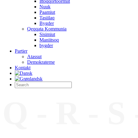
Ittoqqortoormiit
Nuuk
Paamiut
Tasiilaq
Bygder
Qeqqata Kommunia
Sisimiut
Maniitsoq
bygder
Partier
Atassut
Demokraterne
Kontakt
Q - R - S 