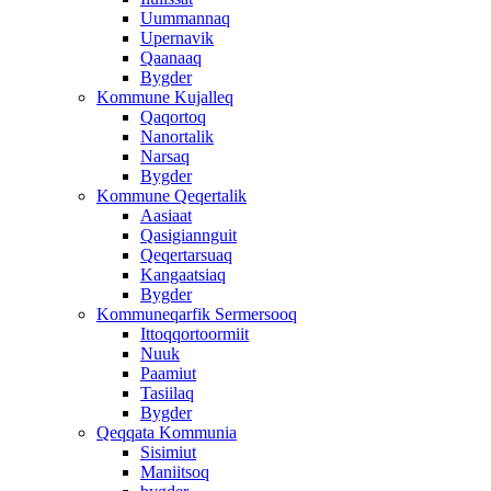
Uummannaq
Upernavik
Qaanaaq
Bygder
Kommune Kujalleq
Qaqortoq
Nanortalik
Narsaq
Bygder
Kommune Qeqertalik
Aasiaat
Qasigiannguit
Qeqertarsuaq
Kangaatsiaq
Bygder
Kommuneqarfik Sermersooq
Ittoqqortoormiit
Nuuk
Paamiut
Tasiilaq
Bygder
Qeqqata Kommunia
Sisimiut
Maniitsoq