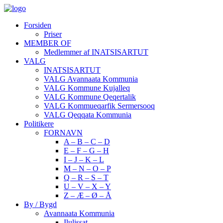
Forsiden
Priser
MEMBER OF
Medlemmer af INATSISARTUT
VALG
INATSISARTUT
VALG Avannaata Kommunia
VALG Kommune Kujalleq
VALG Kommune Qeqertalik
VALG Kommueqarfik Sermersooq
VALG Qeqqata Kommunia
Politikere
FORNAVN
A – B – C – D
E – F – G – H
I – J – K – L
M – N – O – P
Q – R – S – T
U – V – X – Y
Z – Æ – Ø – Å
By / Bygd
Avannaata Kommunia
Ilulissat