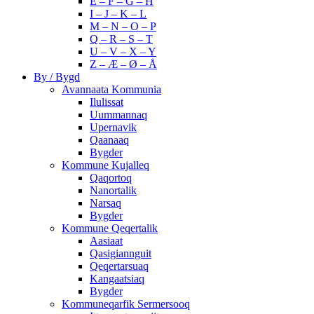
E – F – G – H
I – J – K – L
M – N – O – P
Q – R – S – T
U – V – X – Y
Z – Æ – Ø – Å
By / Bygd
Avannaata Kommunia
Ilulissat
Uummannaq
Upernavik
Qaanaaq
Bygder
Kommune Kujalleq
Qaqortoq
Nanortalik
Narsaq
Bygder
Kommune Qeqertalik
Aasiaat
Qasigiannguit
Qeqertarsuaq
Kangaatsiaq
Bygder
Kommuneqarfik Sermersooq