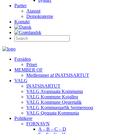
bygder
Partier
Atassut
Demokraterne
Kontakt
Forsiden
Priser
MEMBER OF
Medlemmer af INATSISARTUT
VALG
INATSISARTUT
VALG Avannaata Kommunia
VALG Kommune Kujalleq
VALG Kommune Qeqertalik
VALG Kommueqarfik Sermersooq
VALG Qeqqata Kommunia
Politikere
FORNAVN
A – B – C – D