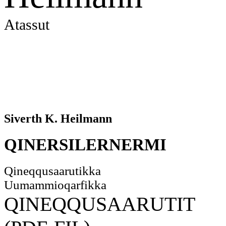
Atassut
Siverth K. Heilmann
QINERSILERNERMI
Qineqqusaarutikka
Uumammioqarfikka
QINEQQUSAARUTIT