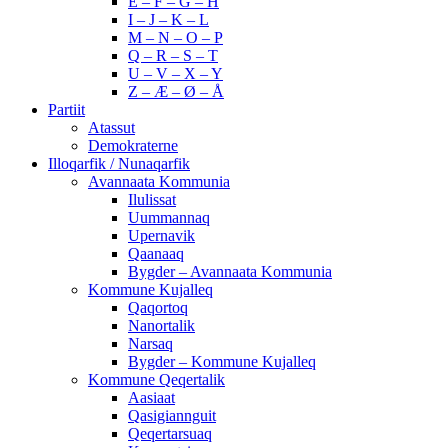
E – F – G – H
I – J – K – L
M – N – O – P
Q – R – S – T
U – V – X – Y
Z – Æ – Ø – Å
Partiit
Atassut
Demokraterne
Illoqarfik / Nunaqarfik
Avannaata Kommunia
Ilulissat
Uummannaq
Upernavik
Qaanaaq
Bygder – Avannaata Kommunia
Kommune Kujalleq
Qaqortoq
Nanortalik
Narsaq
Bygder – Kommune Kujalleq
Kommune Qeqertalik
Aasiaat
Qasigiannguit
Qeqertarsuaq