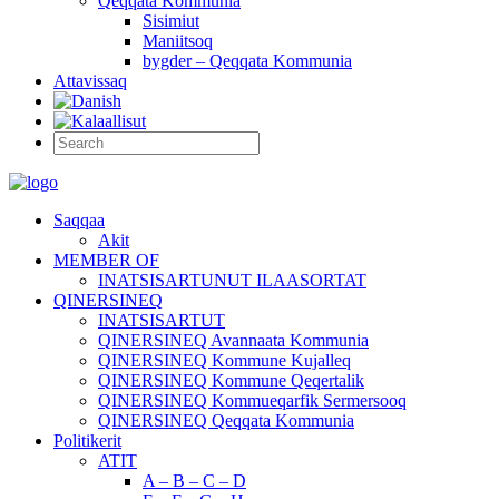
Qeqqata Kommunia
Sisimiut
Maniitsoq
bygder – Qeqqata Kommunia
Attavissaq
Saqqaa
Akit
MEMBER OF
INATSISARTUNUT ILAASORTAT
QINERSINEQ
INATSISARTUT
QINERSINEQ Avannaata Kommunia
QINERSINEQ Kommune Kujalleq
QINERSINEQ Kommune Qeqertalik
QINERSINEQ Kommueqarfik Sermersooq
QINERSINEQ Qeqqata Kommunia
Politikerit
ATIT
A – B – C – D