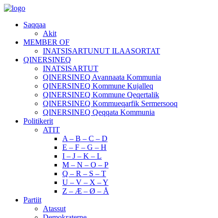
Saqqaa
Akit
MEMBER OF
INATSISARTUNUT ILAASORTAT
QINERSINEQ
INATSISARTUT
QINERSINEQ Avannaata Kommunia
QINERSINEQ Kommune Kujalleq
QINERSINEQ Kommune Qeqertalik
QINERSINEQ Kommueqarfik Sermersooq
QINERSINEQ Qeqqata Kommunia
Politikerit
ATIT
A – B – C – D
E – F – G – H
I – J – K – L
M – N – O – P
Q – R – S – T
U – V – X – Y
Z – Æ – Ø – Å
Partiit
Atassut
Demokraterne