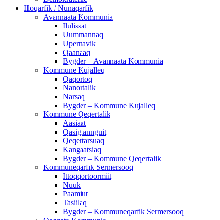
Illoqarfik / Nunaqarfik
Avannaata Kommunia
Ilulissat
Uummannaq
Upernavik
Qaanaaq
Bygder – Avannaata Kommunia
Kommune Kujalleq
Qaqortoq
Nanortalik
Narsaq
Bygder – Kommune Kujalleq
Kommune Qeqertalik
Aasiaat
Qasigiannguit
Qeqertarsuaq
Kangaatsiaq
Bygder – Kommune Qeqertalik
Kommuneqarfik Sermersooq
Ittoqqortoormiit
Nuuk
Paamiut
Tasiilaq
Bygder – Kommuneqarfik Sermersooq