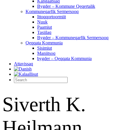
Kangaatsiaq
Bygder – Kommune Qeqertalik
Kommuneqarfik Sermersooq
Ittoqqortoormiit
Nuuk
Paamiut
Tasiilaq
Bygder – Kommuneqarfik Sermersooq
Qeqqata Kommunia
Sisimiut
Maniitsoq
bygder – Qeqqata Kommunia
Attavissaq
Siverth K.
Heilmann